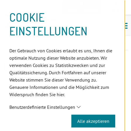
D
Zum
Zur
Zur
Zum
Zum
Zur
Zur
Zur
Zum
Topnavigation
Landeszahnärztekammern
I
Zahnärzt:innensuche
Notdienst
Inhalt
Zahnärzt:innensuche
Notdienstsuche
Hauptmenü
Untermenü
Topnavigation
Metanavigation
Positionsnavigation
Footer-
COOKIE
Hauptmenü
Metanavigation
R
(Accesskey:
(Accesskey:
(Accesskey:
(Accesskey:
(Accesskey:
(Landeszahnärztekammern,
(Accesskey:
(Accesskey:
Menü
E
M
0)
8)
9)
1)
2)
Suche)
4)
5)
(Accesskey:
EINSTELLUNGEN
K
ö
(Accesskey:
6)
T
Positionsnavigation
3)
E
Oberösterreich
ZahnärztInnen
Infocenter
Diverses
L
Der Gebrauch von Cookies erlaubt es uns, Ihnen die
I
optimale Nutzung dieser Website anzubieten. Wir
N
DIVERSES
verwenden Cookies zu Statistikzwecken und zur
K
Qualitätssicherung. Durch Fortfahren auf unserer
S
Website stimmen Sie dieser Verwendung zu.
E-MAIL-VERSCHLÜSSELUNG CONOVA
Genauere Informationen und die Möglichkeit zum
Widerspruch finden Sie hier.
Benutzerdefinierte Einstellungen
DSGVO Compliance
Alle akzeptieren
Sichere Mailkommunikation mit dentalaustria.at