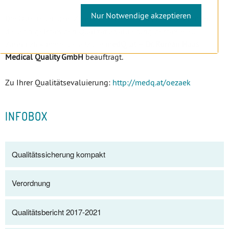
Nur Notwendige akzeptieren
Die Österreichische Zahnärztekammer hat zur Durchführung
dieser regelmäßigen Qualitätsevaluierung gemäß § 50
Zahnärztekammergesetz die
medQ .at – Dr. Roman Haas
Medical Quality GmbH
beauftragt.
Zu Ihrer Qualitätsevaluierung:
http://medq.at/oezaek
INFOBOX
Qualitätssicherung kompakt
Verordnung
Qualitätsbericht 2017-2021