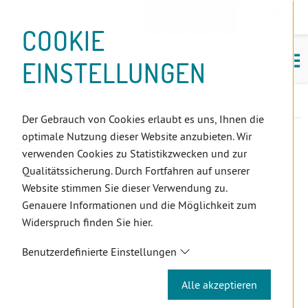
D
Zum
Zur
Zur
Zum
Zum
Zur
Zur
Zur
Zum
Topnavigation
Landeszahnärztekammern
I
Zahnärzt:innensuche
Notdienst
Inhalt
Zahnärzt:innensuche
Notdienstsuche
Hauptmenü
Untermenü
Topnavigation
Metanavigation
Positionsnavigation
Footer-
COOKIE
Hauptmenü
Metanavigation
R
(Accesskey:
(Accesskey:
(Accesskey:
(Accesskey:
(Accesskey:
(Landeszahnärztekammern,
(Accesskey:
(Accesskey:
Menü
E
M
0)
8)
9)
1)
2)
Suche)
4)
5)
(Accesskey:
EINSTELLUNGEN
K
ö
(Accesskey:
6)
T
Positionsnavigation
3)
E
Oberösterreich
ZahnärztInnen
Qualitätssicherung
L
Der Gebrauch von Cookies erlaubt es uns, Ihnen die
I
optimale Nutzung dieser Website anzubieten. Wir
N
QUALITÄTSSICHERUNG
verwenden Cookies zu Statistikzwecken und zur
K
Qualitätssicherung. Durch Fortfahren auf unserer
S
Website stimmen Sie dieser Verwendung zu.
EVALUIERUNG
Genauere Informationen und die Möglichkeit zum
Widerspruch finden Sie hier.
Alle niedergelassenen österreichischen Zahnärztinnen und
Benutzerdefinierte Einstellungen
Zahnärzte sind gemäß § 22 Zahnärztegesetz verpflichtet,
regelmäßig (alle 5 Jahre) eine umfassende Evaluierung der
Alle akzeptieren
Qualität durchzuführen.