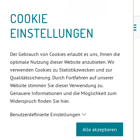
D
Zum
Zur
Zur
Zum
Zum
Zur
Zur
Zur
Zum
Topnavigation
Landeszahnärztekammern
I
Zahnärzt:innensuche
Notdienst
Inhalt
Zahnärzt:innensuche
Notdienstsuche
Hauptmenü
Untermenü
Topnavigation
Metanavigation
Positionsnavigation
Footer-
COOKIE
Hauptmenü
Metanavigation
R
(Accesskey:
(Accesskey:
(Accesskey:
(Accesskey:
(Accesskey:
(Landeszahnärztekammern,
(Accesskey:
(Accesskey:
Menü
E
M
0)
8)
9)
1)
2)
Suche)
4)
5)
(Accesskey:
EINSTELLUNGEN
K
ö
(Accesskey:
6)
T
Positionsnavigation
3)
E
Oberösterreich
Assistenz
Zahnärztl. Assistenz-Gesetz
L
Der Gebrauch von Cookies erlaubt es uns, Ihnen die
I
optimale Nutzung dieser Website anzubieten. Wir
N
ZAHNÄRZTL. ASSISTENZ-
verwenden Cookies zu Statistikzwecken und zur
K
Qualitätssicherung. Durch Fortfahren auf unserer
S
GESETZ
Website stimmen Sie dieser Verwendung zu.
Genauere Informationen und die Möglichkeit zum
Widerspruch finden Sie hier.
Hier finden Sie das
Zahnärztliche Assistenz-Gesetz -
Benutzerdefinierte Einstellungen
Bundesgesetzblatt I Nr. 38/2012 zum Zahnärztlichen
Assistenz-Gesetz
vom 30. April 2012
Alle akzeptieren