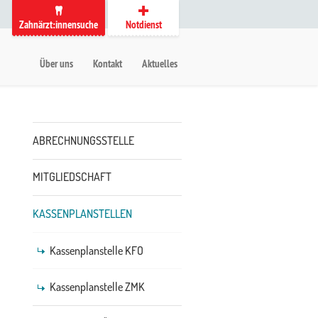
Zahnärzt:innensuche
Notdienst
auptmenü
etanavigation
Über uns
Kontakt
Aktuelles
Untermenü
ABRECHNUNGSSTELLE
MITGLIEDSCHAFT
KASSENPLANSTELLEN
Kassenplanstelle KFO
Kassenplanstelle ZMK