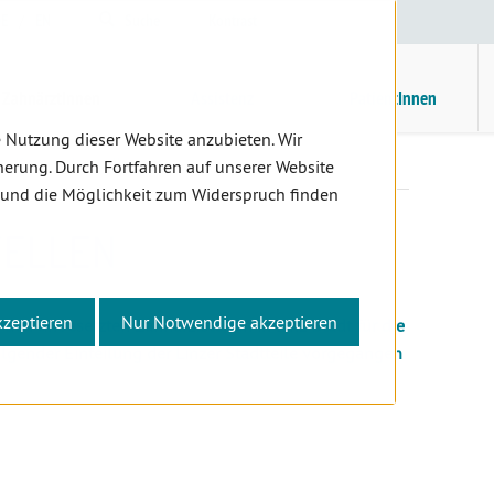
E
/
EN
Suche
Kontrast
H
M
ZahnärztInnen
Assistenz
PatientInnen
 Nutzung dieser Website anzubieten. Wir
Kassenplanstellen
erung. Durch Fortfahren auf unserer Website
 und die Möglichkeit zum Widerspruch finden
TELLEN
kzeptieren
Nur Notwendige akzeptieren
 den unbesetzten Zahnarztstellen in Linz-Stadt für die
lgender Einteilung der Linzer Stadtteile vorgegangen