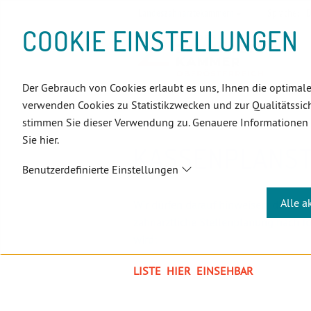
D
Zum
Zur
Zur
Zum
Zum
Zur
Zur
Zur
Zum
Topnavigation
Landeszahnärztekammern
Sprache:
D
I
Inhalt
Zahnärzt:innensuche
Notdienstsuche
Hauptmenü
Untermenü
Topnavigation
Metanavigation
Positionsnavigation
Footer-
COOKIE EINSTELLUNGEN
R
(Accesskey:
(Accesskey:
(Accesskey:
(Accesskey:
(Accesskey:
(Landeszahnärztekammern,
(Accesskey:
(Accesskey:
Menü
E
0)
8)
9)
1)
2)
Suche)
4)
5)
(Accesskey:
K
(Accesskey:
6)
T
Der Gebrauch von Cookies erlaubt es uns, Ihnen die optimale
Positionsnavigation
3)
E
Oberösterreich
ZahnärztInnen
verwenden Cookies zu Statistikzwecken und zur Qualitätssich
L
stimmen Sie dieser Verwendung zu. Genauere Informationen
I
Sie hier.
N
KASSENPLANS
K
Benutzerdefinierte Einstellungen
S
Alle a
Wir dürfen darauf hinweisen, dass bei
zahnärztliche Stellenplanung nach fo
wird:
LISTE HIER EINSEHBAR