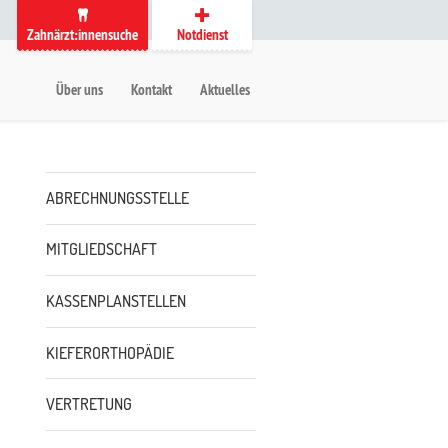
Zahnärzt:innensuche
Notdienst
auptmenü
etanavigation
Über uns
Kontakt
Aktuelles
Untermenü
ABRECHNUNGSSTELLE
MITGLIEDSCHAFT
KASSENPLANSTELLEN
KIEFERORTHOPÄDIE
VERTRETUNG