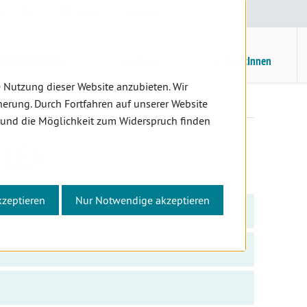
E
/
EN
Suche
Kontrast
H
M
ZahnärztInnen
Assistenz
PatientInnen
 Nutzung dieser Website anzubieten. Wir
Infocenter
Daten und Zahlen
erung. Durch Fortfahren auf unserer Website
 und die Möglichkeit zum Widerspruch finden
HLEN
kzeptieren
Nur Notwendige akzeptieren