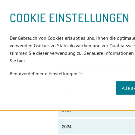
D
Zum
Zur
Zur
Zum
Zum
Zur
Zur
Zur
Zum
Topnavigation
Landeszahnärztekammern
Sprache:
D
I
Inhalt
Zahnärzt:innensuche
Notdienstsuche
Hauptmenü
Untermenü
Topnavigation
Metanavigation
Positionsnavigation
Footer-
COOKIE EINSTELLUNGEN
R
(Accesskey:
(Accesskey:
(Accesskey:
(Accesskey:
(Accesskey:
(Landeszahnärztekammern,
(Accesskey:
(Accesskey:
Menü
E
0)
8)
9)
1)
2)
Suche)
4)
5)
(Accesskey:
K
(Accesskey:
6)
T
Der Gebrauch von Cookies erlaubt es uns, Ihnen die optimale
Positionsnavigation
3)
E
Oberösterreich
ZahnärztInnen
verwenden Cookies zu Statistikzwecken und zur Qualitätssich
L
stimmen Sie dieser Verwendung zu. Genauere Informationen
I
Sie hier.
N
DATEN UND ZA
K
Benutzerdefinierte Einstellungen
S
Alle a
2026
2025
2024