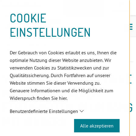
D
Zum
Zur
Zur
Zum
Zum
Zur
Zur
Zur
Zum
Topnavigation
Landeszahnärztekammern
I
Zahnärzt:innensuche
Notdienst
Inhalt
Zahnärzt:innensuche
Notdienstsuche
Hauptmenü
Untermenü
Topnavigation
Metanavigation
Positionsnavigation
Footer-
COOKIE
Hauptmenü
Metanavigation
R
(Accesskey:
(Accesskey:
(Accesskey:
(Accesskey:
(Accesskey:
(Landeszahnärztekammern,
(Accesskey:
(Accesskey:
Menü
E
M
0)
8)
9)
1)
2)
Suche)
4)
5)
(Accesskey:
EINSTELLUNGEN
K
ö
(Accesskey:
6)
T
Positionsnavigation
3)
E
Oberösterreich
PatientInnen
L
VertragszahnärztInnen mit besonderen Fertigkeiten im Umgang
Der Gebrauch von Cookies erlaubt es uns, Ihnen die
mit Kindern
I
optimale Nutzung dieser Website anzubieten. Wir
N
verwenden Cookies zu Statistikzwecken und zur
K
VERTRAGSZAHNÄRZTINNE
Qualitätssicherung. Durch Fortfahren auf unserer
S
Website stimmen Sie dieser Verwendung zu.
N MIT BESONDEREN
Genauere Informationen und die Möglichkeit zum
Widerspruch finden Sie hier.
FERTIGKEITEN IM UMGANG
Benutzerdefinierte Einstellungen
MIT KINDERN
Alle akzeptieren