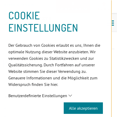
D
Zum
Zur
Zur
Zum
Zum
Zur
Zur
Zur
Zum
Topnavigation
Landeszahnärztekammern
I
Zahnärzt:innensuche
Notdienst
Inhalt
Zahnärzt:innensuche
Notdienstsuche
Hauptmenü
Untermenü
Topnavigation
Metanavigation
Positionsnavigation
Footer-
COOKIE
Hauptmenü
Metanavigation
R
(Accesskey:
(Accesskey:
(Accesskey:
(Accesskey:
(Accesskey:
(Landeszahnärztekammern,
(Accesskey:
(Accesskey:
Menü
E
M
0)
8)
9)
1)
2)
Suche)
4)
5)
(Accesskey:
EINSTELLUNGEN
K
ö
(Accesskey:
6)
T
Positionsnavigation
3)
E
Oberösterreich
ZahnärztInnen
Infocenter
L
Kooperationen
Der Gebrauch von Cookies erlaubt es uns, Ihnen die
I
optimale Nutzung dieser Website anzubieten. Wir
N
verwenden Cookies zu Statistikzwecken und zur
KOOPERATIONEN
K
Qualitätssicherung. Durch Fortfahren auf unserer
S
Website stimmen Sie dieser Verwendung zu.
Genauere Informationen und die Möglichkeit zum
KOOPERATIONSPARTNER
Widerspruch finden Sie hier.
Benutzerdefinierte Einstellungen
Banken:
Alle akzeptieren
Hypo Oberösterreich
Sparkasse OÖ