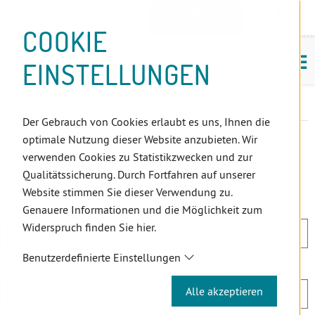
D
Zum
Zur
Zur
Zum
Zum
Zur
Zur
Zur
Zum
Topnavigation
Landeszahnärztekammern
I
Zahnärzt:innensuche
Notdienst
Inhalt
Zahnärzt:innensuche
Notdienstsuche
Hauptmenü
Untermenü
Topnavigation
Metanavigation
Positionsnavigation
Footer-
COOKIE
Hauptmenü
Metanavigation
R
(Accesskey:
(Accesskey:
(Accesskey:
(Accesskey:
(Accesskey:
(Landeszahnärztekammern,
(Accesskey:
(Accesskey:
Menü
E
M
0)
8)
9)
1)
2)
Suche)
4)
5)
(Accesskey:
EINSTELLUNGEN
K
ö
(Accesskey:
6)
T
Positionsnavigation
3)
E
Oberösterreich
PatientInnen
Zahnärzt:Innensuche
L
Der Gebrauch von Cookies erlaubt es uns, Ihnen die
I
optimale Nutzung dieser Website anzubieten. Wir
N
ZAHNÄRZT:INNENSUCHE
verwenden Cookies zu Statistikzwecken und zur
K
Qualitätssicherung. Durch Fortfahren auf unserer
S
Website stimmen Sie dieser Verwendung zu.
Vorname
Genauere Informationen und die Möglichkeit zum
Widerspruch finden Sie hier.
Benutzerdefinierte Einstellungen
Nachname
Alle akzeptieren