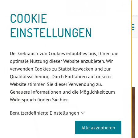
D
Zum
Zur
Zur
Zum
Zum
Zur
Zur
Zur
Zum
Topnavigation
Landeszahnärztekammern
I
Zahnärzt:innensuche
Notdienst
Inhalt
Zahnärzt:innensuche
Notdienstsuche
Hauptmenü
Untermenü
Topnavigation
Metanavigation
Positionsnavigation
Footer-
COOKIE
Hauptmenü
Metanavigation
R
(Accesskey:
(Accesskey:
(Accesskey:
(Accesskey:
(Accesskey:
(Landeszahnärztekammern,
(Accesskey:
(Accesskey:
Menü
E
M
0)
8)
9)
1)
2)
Suche)
4)
5)
(Accesskey:
EINSTELLUNGEN
K
ö
(Accesskey:
6)
T
Positionsnavigation
3)
E
Oberösterreich
ZahnärztInnen
Indent
L
Der Gebrauch von Cookies erlaubt es uns, Ihnen die
I
optimale Nutzung dieser Website anzubieten. Wir
N
INDENT
verwenden Cookies zu Statistikzwecken und zur
K
Qualitätssicherung. Durch Fortfahren auf unserer
S
Website stimmen Sie dieser Verwendung zu.
Genauere Informationen und die Möglichkeit zum
Widerspruch finden Sie hier.
Benutzerdefinierte Einstellungen
Alle akzeptieren